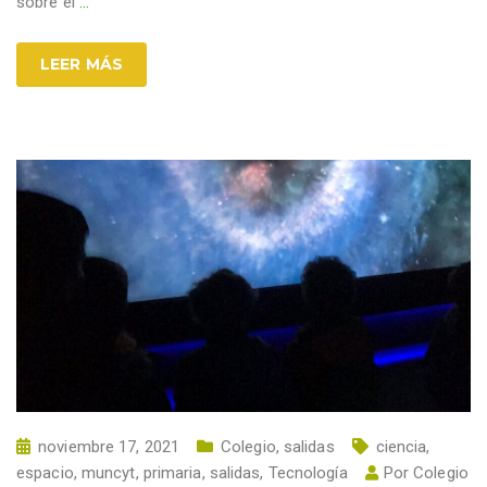
sobre el
…
LEER MÁS
noviembre 17, 2021
Colegio
,
salidas
ciencia
,
espacio
,
muncyt
,
primaria
,
salidas
,
Tecnología
Por
Colegio