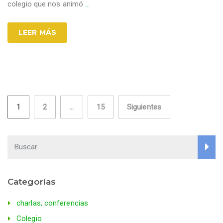
colegio que nos animó
…
LEER MÁS
Paginación
1
2
…
15
Siguientes
de
entradas
Categorías
charlas, conferencias
Colegio