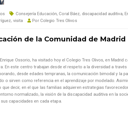
tos
Consejería Educación
,
Coral Báez
,
discapacidad auditiva
,
E
ríguez
,
visita
Por
Colegio Tres Olivos
ucación de la Comunidad de Madrid
nrique Ossorio, ha visitado hoy el Colegio Tres Olivos, en Madrid ca
 En este centro trabajan desde el respeto a la diversidad a través
orporando, desde edades tempranas, la comunicación bimodal y la pa
o o sirven como referencia en el aprendizaje por modelado. Asim
ue decir, en el que las familias adquieren estrategias favorecedo
ntorno normalizado, la visión de la discapacidad auditiva en la soc
o sus capacidades en cada etapa.