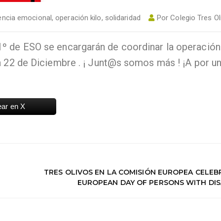
gencia emocional
,
operación kilo
,
solidaridad
Por
Colegio Tres Ol
º de ESO se encargarán de coordinar la operación 
a 22 de Diciembre . ¡ Junt@s somos más ! ¡A por u
ear en X
TRES OLIVOS EN LA COMISIÓN EUROPEA CELE
EUROPEAN DAY OF PERSONS WITH DISA