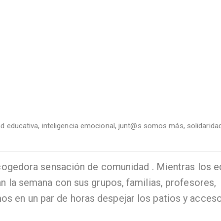
d educativa
,
inteligencia emocional
,
junt@s somos más
,
solidarida
recogedora sensación de comunidad . Mientras los 
n la semana con sus grupos, familias, profesores,
s en un par de horas despejar los patios y acces