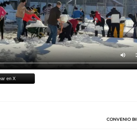
ear en X
CONVENIO B