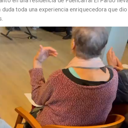
antó en una residencia de Fuencarral El Pardo llev
in duda toda una experiencia enriquecedora que dio
s.