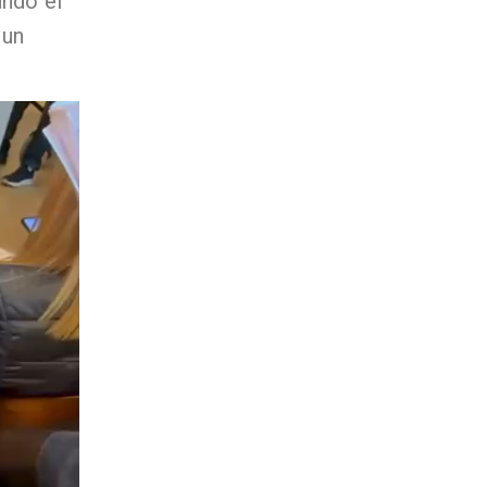
ando el
 un