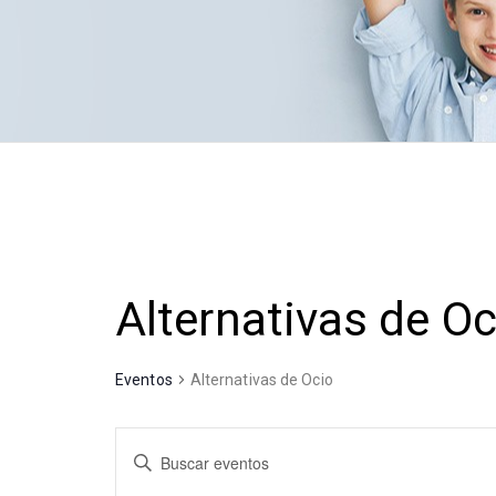
Alternativas de Oc
Eventos
Alternativas de Ocio
N
I
a
n