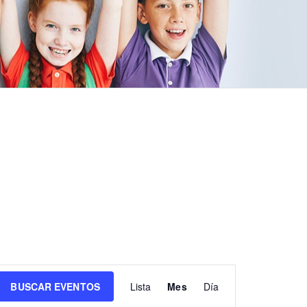
N
BUSCAR EVENTOS
Lista
Mes
Día
a