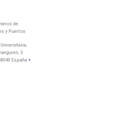
nieros de
es y Puertos
niversitaria,
Aranguren, 3
28040
España
+