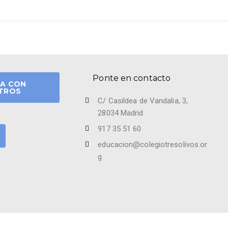
Ponte en contacto
A CON
TROS
C/ Casildea de Vandalia, 3,
28034 Madrid
917 35 51 60
educacion@colegiotresolivos.or
g