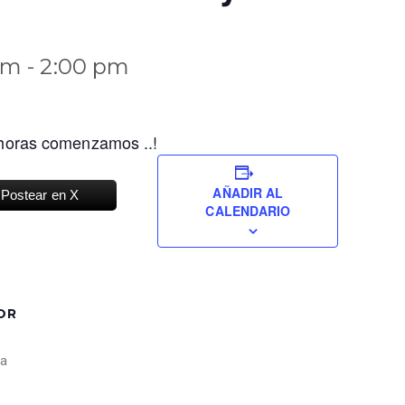
am
-
2:00 pm
 horas comenzamos ..!
AÑADIR AL
Postear en X
CALENDARIO
OR
ia