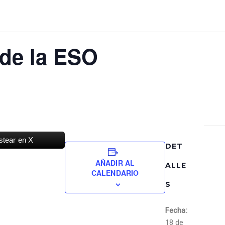
 de la ESO
stear en X
DET
AÑADIR AL
ALLE
CALENDARIO
S
Fecha:
18 de