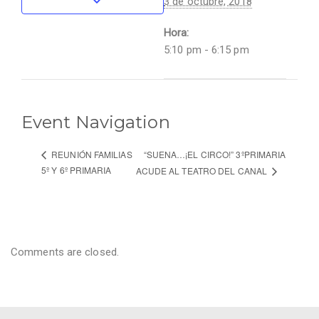
3 de octubre, 2018
Hora:
5:10 pm - 6:15 pm
Event Navigation
“SUENA…¡EL CIRCO!” 3ºPRIMARIA
REUNIÓN FAMILIAS
5º Y 6º PRIMARIA
ACUDE AL TEATRO DEL CANAL
Comments are closed.