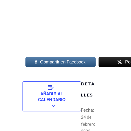
Compartir en Facebook
Po
DETA
AÑADIR AL
LLES
CALENDARIO
Fecha:
24 de
febrero,