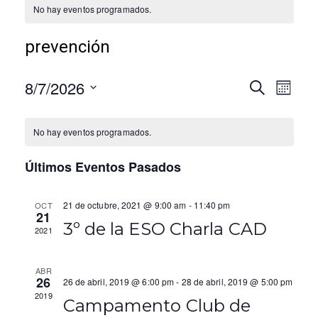
No hay eventos programados.
prevención
8/7/2026
N
N
B
M
U
E
S
a
a
S
S
e
C
No hay eventos programados.
v
v
A
l
R
e
e
Últimos Eventos Pasados
e
c
g
g
c
21 de octubre, 2021 @ 9:00 am
-
11:40 pm
OCT
i
a
21
a
3º de la ESO Charla CAD
o
2021
c
n
c
a
i
ABR
i
r
26
26 de abril, 2019 @ 6:00 pm
-
28 de abril, 2019 @ 5:00 pm
ó
f
2019
ó
Campamento Club de
e