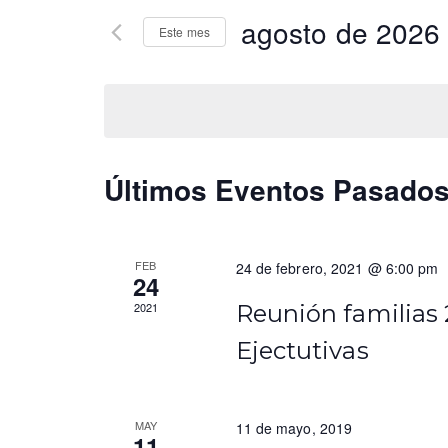
v
r
agosto de 2026
Este mes
o
e
d
S
g
u
e
c
l
a
e
e
c
l
c
Últimos Eventos Pasado
a
c
i
p
i
a
ó
o
l
n
FEB
24 de febrero, 2021 @ 6:00 pm
n
a
24
a
b
r
d
2021
Reunión familias 
r
f
e
Ejectutivas
a
e
c
c
b
l
h
ú
a
a
MAY
11 de mayo, 2019
11
v
.