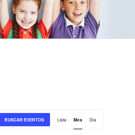
N
BUSCAR EVENTOS
Lista
Mes
Día
a