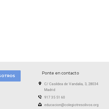
Ponte en contacto
SOTROS
C/ Casildea de Vandalia, 3, 28034
Madrid
917 35 51 60
educacion@colegiotresolivos.org