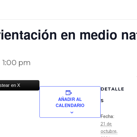
rientación en medio na
-
1:00 pm
stear en X
DETALLE
AÑADIR AL
S
CALENDARIO
Fecha:
21 de
octubre,