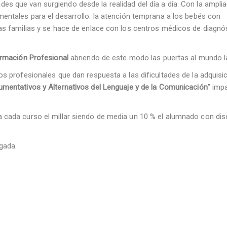
es que van surgiendo desde la realidad del día a día. Con la ampli
entales para el desarrollo: la atención temprana a los bebés con
las familias y se hace de enlace con los centros médicos de diagnó
Formación Profesional
abriendo de este modo las puertas al mundo l
os profesionales que dan respuesta a las dificultades de la adquisi
mentativos y Alternativos del Lenguaje y de la Comunicación
” imp
a cada curso el millar siendo de media un 10 % el alumnado con di
egada.