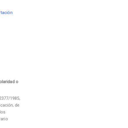
tación
olaridad o
 2377/1985,
ucación, de
los
rario