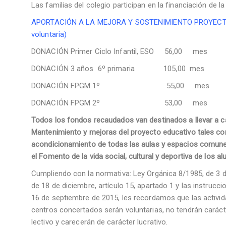
Las familias del colegio participan en la financiación de l
APORTACIÓN A LA MEJORA Y SOSTENIMIENTO PROYECTO
voluntaria)
DONACIÓN Primer Ciclo Infantil, ESO 56,00 mes
DONACIÓN 3 años 6º primaria 105,00 mes
DONACIÓN FPGM 1º 55,00 mes
DONACIÓN FPGM 2º 53,00 mes
Todos los fondos recaudados van destinados a llevar a c
Mantenimiento y mejoras del proyecto educativo tales co
acondicionamiento de todas las aulas y espacios comunes
el Fomento de la vida social, cultural y deportiva de los 
Cumpliendo con la normativa: Ley Orgánica 8/1985, de 3 de 
de 18 de diciembre, artículo 15, apartado 1 y las instrucc
16 de septiembre de 2015, les recordamos que las activid
centros concertados serán voluntarias, no tendrán caráct
lectivo y carecerán de carácter lucrativo.