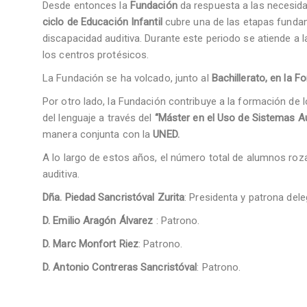
Desde entonces la
Fundación
da respuesta a las necesidad
ciclo de Educación Infantil
cubre una de las etapas fundam
discapacidad auditiva. Durante este periodo se atiende a 
los centros protésicos.
La Fundación se ha volcado, junto al
Bachillerato, en la 
Por otro lado, la Fundación contribuye a la formación de l
del lenguaje a través del
“Máster en el Uso de Sistemas Au
manera conjunta con la
UNED.
A lo largo de estos años, el número total de alumnos roz
auditiva.
Dña. Piedad Sancristóval Zurita
: Presidenta y patrona del
D. Emilio Aragón Álvarez
: Patrono.
D. Marc Monfort Riez
: Patrono.
D. Antonio Contreras Sancristóval
: Patrono.