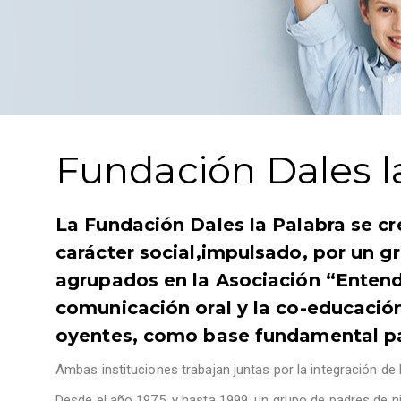
Fundación Dales l
La Fundación Dales la Palabra se c
carácter social,impulsado, por un g
agrupados en la Asociación “Entende
comunicación oral y la co-educación
oyentes, como base fundamental par
Ambas instituciones trabajan juntas por la integración de
Desde el año 1975, y hasta 1999, un grupo de padres de n