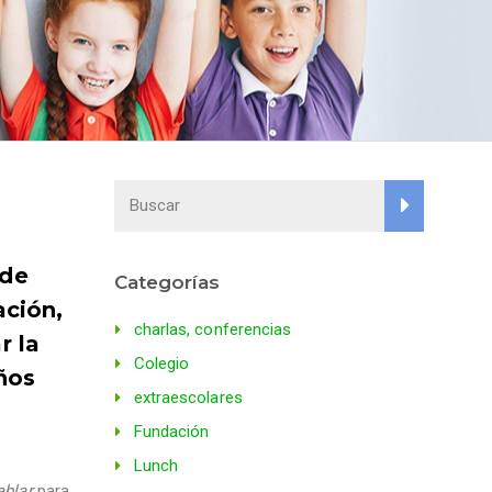
 de
Categorías
ación,
charlas, conferencias
r la
Colegio
ños
extraescolares
Fundación
Lunch
ablar
para