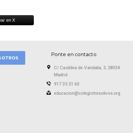
ear en X
Ponte en contacto
SOTROS
C/ Casildea de Vandalia, 3, 28034
Madrid
917 35 51 60
educacion@colegiotresolivos.org