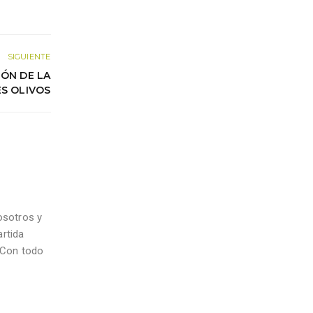
SIGUIENTE
IÓN DE LA
S OLIVOS
osotros y
artida
! Con todo