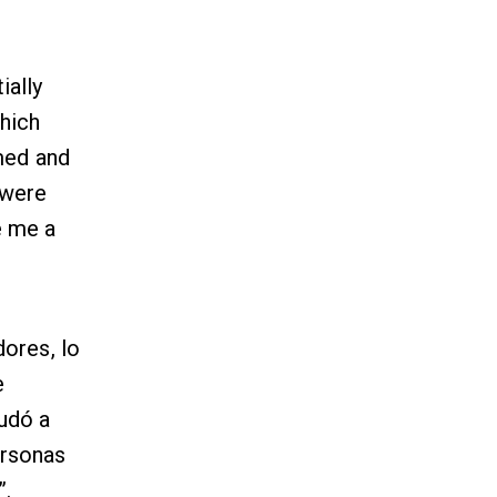
ially
hich
med and
 were
e me a
ores, lo
e
udó a
ersonas
”.