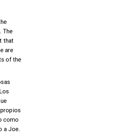
the
. The
t that
e are
ts of the
osas
 Los
que
 propios
to como
o a Joe.